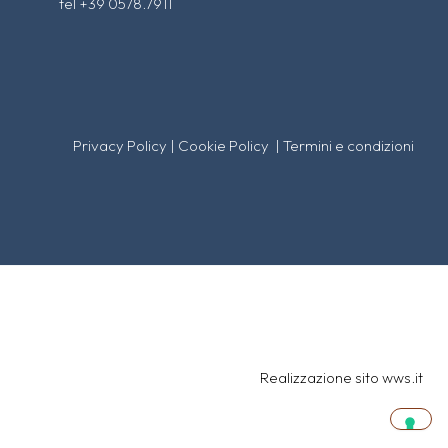
tel +39 0578.7911
Privacy Policy
|
Cookie Policy
|
Termini e condizioni
Realizzazione sito
wws.it