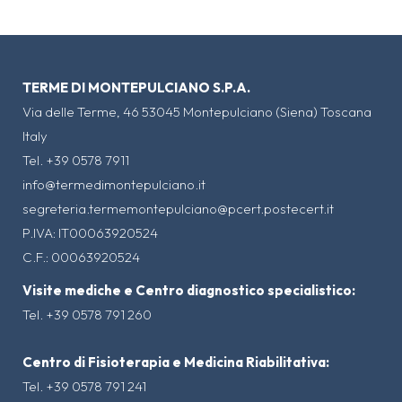
TERME DI MONTEPULCIANO S.P.A.
Via delle Terme, 46 53045 Montepulciano (Siena) Toscana
Italy
Tel. +39 0578 7911
info@termedimontepulciano.it
segreteria.termemontepulciano@pcert.postecert.it
P.IVA: IT00063920524
C.F.: 00063920524
Visite mediche e Centro diagnostico specialistico:
Tel. +39 0578 791 260
Centro di Fisioterapia e Medicina Riabilitativa:
Tel. +39 0578 791 241