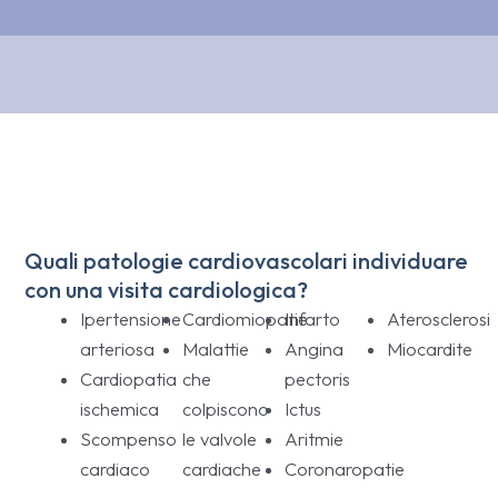
Quali patologie cardiovascolari individuare
con una visita cardiologica?
Ipertensione
Cardiomiopatie
Infarto
Aterosclerosi
arteriosa
Malattie
Angina
Miocardite
Cardiopatia
che
pectoris
ischemica
colpiscono
Ictus
Scompenso
le valvole
Aritmie
cardiaco
cardiache
Coronaropatie