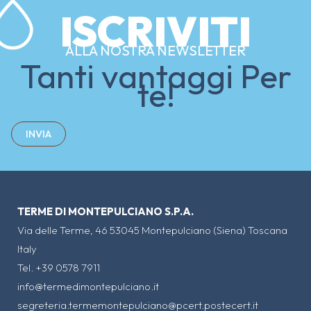
ISCRIVITI
ALLA NOSTRA NEWSLETTER
Tanti vantaggi Per
te!
INVIA
TERME DI MONTEPULCIANO S.P.A.
Via delle Terme, 46 53045 Montepulciano (Siena) Toscana
Italy
Tel. +39 0578 7911
info@termedimontepulciano.it
segreteria.termemontepulciano@pcert.postecert.it