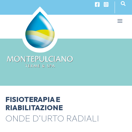
Cerc
Vai
al
contenuto
Main
Men
FISIOTERAPIA E
RIABILITAZIONE
ONDE D’URTO RADIALI