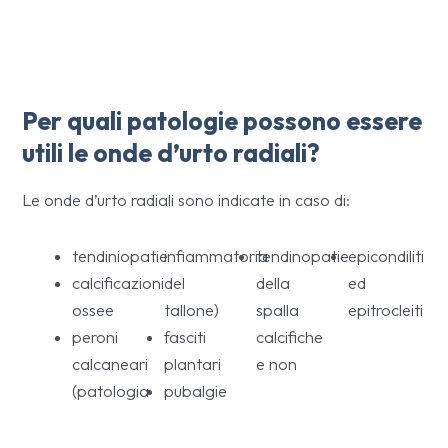
Per quali patologie possono essere
utili le onde d’urto radiali?
Le onde d’urto radiali sono indicate in caso di:
tendiniopatie
infiammatoria
tendinopatie
epicondiliti
calcificazioni
del
della
ed
ossee
tallone)
spalla
epitrocleiti
peroni
fasciti
calcifiche
calcaneari
plantari
e non
(patologia
pubalgie