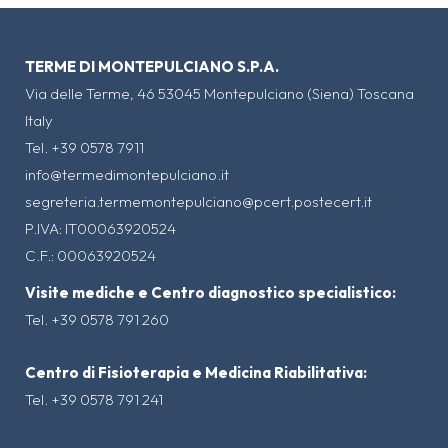
TERME DI MONTEPULCIANO S.P.A.
Via delle Terme, 46 53045 Montepulciano (Siena) Toscana
Italy
Tel. +39 0578 7911
info@termedimontepulciano.it
segreteria.termemontepulciano@pcert.postecert.it
P.IVA: IT00063920524
C.F.: 00063920524
Visite mediche e Centro diagnostico specialistico:
Tel. +39 0578 791 260
Centro di Fisioterapia e Medicina Riabilitativa:
Tel. +39 0578 791 241