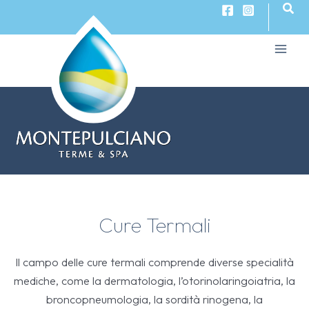
Cerc
Vai
al
contenuto
Main
Men
Cure Termali
Il campo delle cure termali comprende diverse specialità
mediche, come la dermatologia, l’otorinolaringoiatria, la
broncopneumologia, la sordità rinogena, la