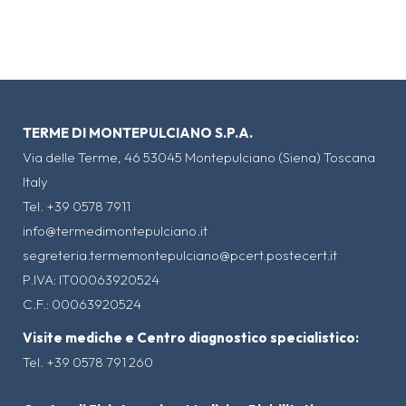
TERME DI MONTEPULCIANO S.P.A.
Via delle Terme, 46 53045 Montepulciano (Siena) Toscana
Italy
Tel. +39 0578 7911
info@termedimontepulciano.it
segreteria.termemontepulciano@pcert.postecert.it
P.IVA: IT00063920524
C.F.: 00063920524
Visite mediche e Centro diagnostico specialistico:
Tel. +39 0578 791 260