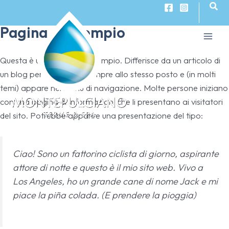
Cerc
Vai
al
Pagina di esempio
contenuto
Main
Questa è una pagina di esempio. Differisce da un articolo di
Men
un blog perché rimane sempre allo stesso posto e (in molti
temi) appare nel menu di navigazione. Molte persone iniziano
con una pagina di Informazioni che li presentano ai visitatori
del sito. Potrebbe apparire una presentazione del tipo:
Ciao! Sono un fattorino ciclista di giorno, aspirante
attore di notte e questo è il mio sito web. Vivo a
Los Angeles, ho un grande cane di nome Jack e mi
piace la piña colada. (E prendere la pioggia)