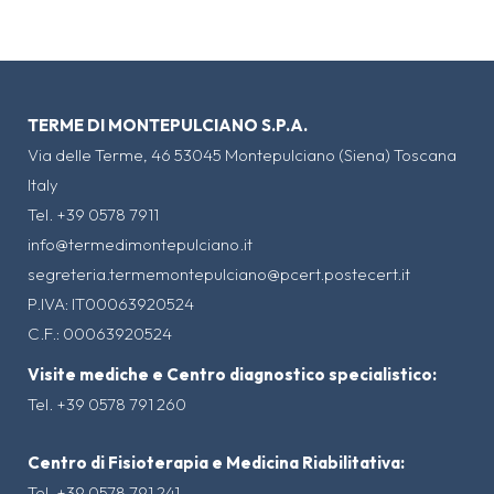
TERME DI MONTEPULCIANO S.P.A.
Via delle Terme, 46 53045 Montepulciano (Siena) Toscana
Italy
Tel. +39 0578 7911
info@termedimontepulciano.it
segreteria.termemontepulciano@pcert.postecert.it
P.IVA: IT00063920524
C.F.: 00063920524
Visite mediche e Centro diagnostico specialistico:
Tel. +39 0578 791 260
Centro di Fisioterapia e Medicina Riabilitativa:
Tel. +39 0578 791 241