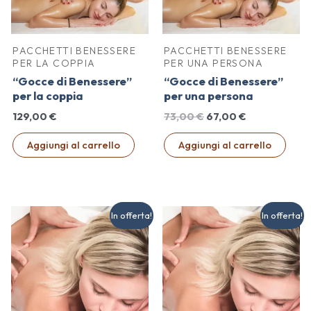
PACCHETTI BENESSERE
PACCHETTI BENESSERE
PER LA COPPIA
PER UNA PERSONA
“Gocce di Benessere”
“Gocce di Benessere”
per la coppia
per una persona
Il
Il
129,00
€
73,00
€
67,00
€
prezzo
prezzo
originale
attuale
Aggiungi al carrello
Aggiungi al carrello
era:
è:
73,00 €.
67,00 €.
In offerta!
In offerta!