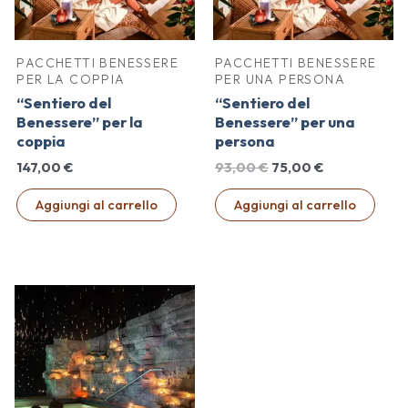
PACCHETTI BENESSERE
PACCHETTI BENESSERE
PER LA COPPIA
PER UNA PERSONA
“Sentiero del
“Sentiero del
Benessere” per la
Benessere” per una
coppia
persona
Il
Il
147,00
€
93,00
€
75,00
€
prezzo
prezzo
originale
attuale
Aggiungi al carrello
Aggiungi al carrello
era:
è:
93,00 €.
75,00 €.