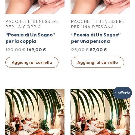
PACCHETTI BENESSERE
PACCHETTI BENESSERE
PER LA COPPIA
PER UNA PERSONA
“Poesia di Un Sogno”
“Poesia di Un Sogno”
per la coppia
per una persona
Il
Il
Il
Il
190,00
€
169,00
€
95,00
€
87,00
€
prezzo
prezzo
prezzo
prezzo
originale
attuale
originale
attuale
Aggiungi al carrello
Aggiungi al carrello
era:
è:
era:
è:
190,00 €.
169,00 €.
95,00 €.
87,00 €.
In offerta!