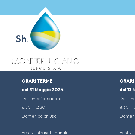
Skip
to
content
Shop
ORARI TERME
ORARI
dal 31 Maggio 2024
dal 13
Dal lunedì al sabato
Dal lun
8:30 – 12:30
8:30 – 
Domenica chiuso
Domeni
Festivi infrasettimanali
Festivi 