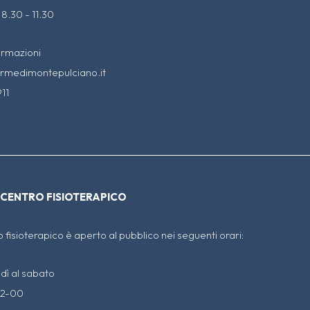
 8.30 - 11.30
ormazioni
rmedimontepulciano.it
11
 CENTRO FISIOTERAPICO
o fisioterapico è aperto al pubblico nei seguenti orari:
edì al sabato
12-00