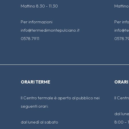
Mattino 8.30 - 11.30
Mattino
Per informazioni
Per inf
info@termedimontepulciano.it
info@te
0578.7911
0578.79
ORARI TERME
ORARI
Il Centro termale è aperto al pubblico nei
Il Centr
seguenti orari:
dal lun
dal lunedì al sabato
8:00 – 