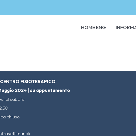
HOME ENG
INFORMA
 CENTRO FISIOTERAPICO
 Maggio 2024 | su appuntamento
edì al sabato
12:30
ca chiuso
infrasettimanali